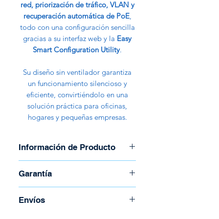
red, priorización de tráfico, VLAN y
recuperación automática de PoE
,
todo con una configuración sencilla
gracias a su interfaz web y la
Easy
Smart Configuration Utility
.
Su diseño sin ventilador garantiza
un funcionamiento silencioso y
eficiente, convirtiéndolo en una
solución práctica para oficinas,
hogares y pequeñas empresas.
Información de Producto
Marca: TP-Link
Garantía
Modelo: TL-SG105PE
5 puertos RJ45 Gigabit
Garantía de 30 días
Envíos
(10/100/1000 Mbps)
para una
conectividad rápida y estable.
Para coordinar envío llame al