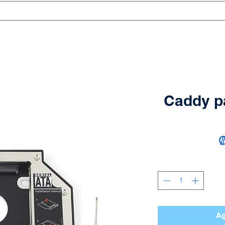
Caddy p
₡
Ag