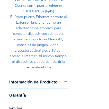
Cuenta con 1 puerto Ethernet
10/100 Mbps (Rj45)
El único puerto Ethernet permite al
Extensor funcionar como un
adaptador inalámbrico para
conectar dispositivos cableados
como reproductores Blu-ray®,
consolas de juegos, vídeo-
grabadores digitales y TV con
acceso a Internet. Al mismo tiempo,
el dispositivo puede compartir la
red inalámbrica
Información de Producto
• Botones: Botón RE (Range
Garantía
Extender), y botón Reset
• Consumo de potencia: 3W
Garantía de 30 días
Envíos
aprox.