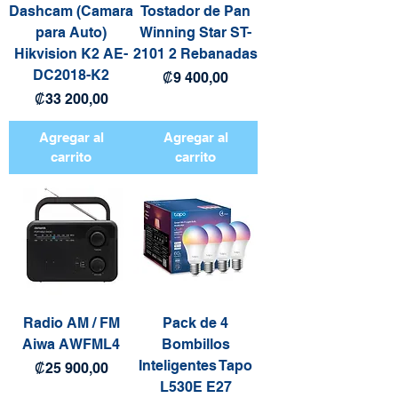
Dashcam (Camara
Tostador de Pan
para Auto)
Winning Star ST-
Hikvision K2 AE-
2101 2 Rebanadas
DC2018-K2
Precio
₡9 400,00
Precio
₡33 200,00
Agregar al
Agregar al
carrito
carrito
Radio AM / FM
Pack de 4
Aiwa AWFML4
Bombillos
Inteligentes Tapo
Precio
₡25 900,00
L530E E27