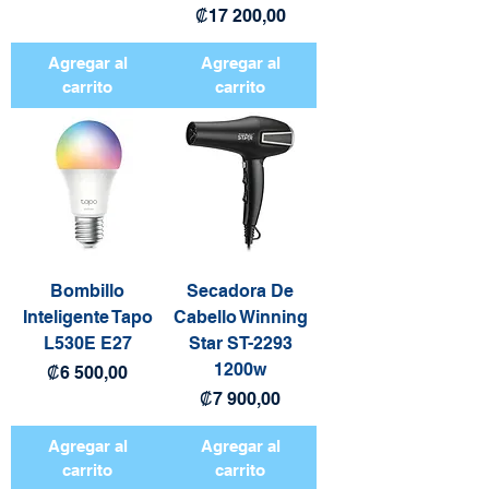
Precio
₡17 200,00
Agregar al
Agregar al
carrito
carrito
Bombillo
Secadora De
Inteligente Tapo
Cabello Winning
L530E E27
Star ST-2293
1200w
Precio
₡6 500,00
Precio
₡7 900,00
Agregar al
Agregar al
carrito
carrito