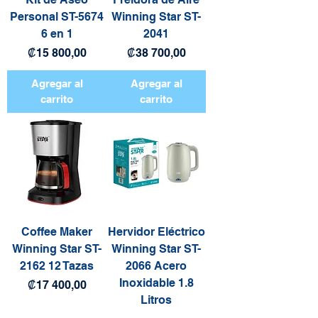
Personal ST-5674
Winning Star ST-
6 en 1
2041
Precio
Precio
₡15 800,00
₡38 700,00
Agregar al
Agregar al
carrito
carrito
Coffee Maker
Hervidor Eléctrico
Winning Star ST-
Winning Star ST-
2162 12 Tazas
2066 Acero
Inoxidable 1.8
Precio
₡17 400,00
Litros