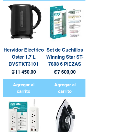
Hervidor Eléctrico
Set de Cuchillos
Oster 1.7 L
Winning Star ST-
BVSTKT3101
7808 6 PIEZAS
Precio
Precio
₡11 450,00
₡7 600,00
Agregar al
Agregar al
carrito
carrito