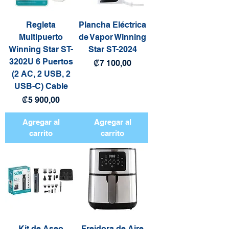
Regleta
Plancha Eléctrica
Multipuerto
de Vapor Winning
Winning Star ST-
Star ST-2024
3202U 6 Puertos
Precio
₡7 100,00
(2 AC, 2 USB, 2
USB-C) Cable
Precio
₡5 900,00
Agregar al
Agregar al
carrito
carrito
Kit de Aseo
Freidora de Aire