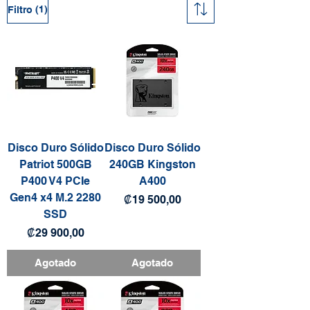
(1)
Filtro
Disco Duro Sólido
Disco Duro Sólido
Patriot 500GB
240GB Kingston
P400 V4 PCIe
A400
Gen4 x4 M.2 2280
Precio
₡19 500,00
SSD
Precio
₡29 900,00
Agotado
Agotado