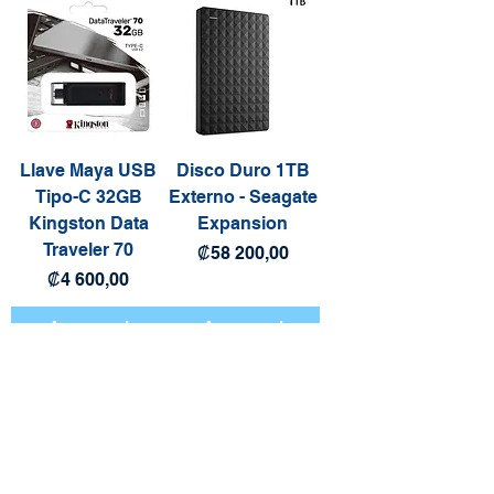
Llave Maya USB
Disco Duro 1TB
Tipo-C 32GB
Externo - Seagate
Kingston Data
Expansion
Traveler 70
Precio
₡58 200,00
Precio
₡4 600,00
Agregar al
Agregar al
carrito
carrito