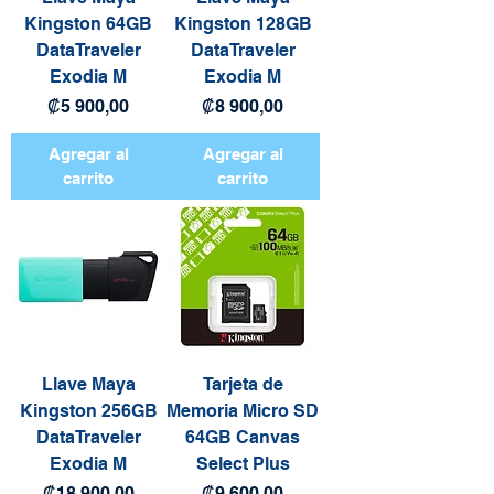
Kingston 64GB
Kingston 128GB
DataTraveler
DataTraveler
Exodia M
Exodia M
Precio
Precio
₡5 900,00
₡8 900,00
Agregar al
Agregar al
carrito
carrito
Llave Maya
Tarjeta de
Kingston 256GB
Memoria Micro SD
DataTraveler
64GB Canvas
Exodia M
Select Plus
Precio
Precio
₡18 900,00
₡9 600,00