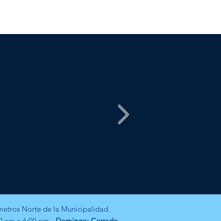
etros Norte de la Municipalidad.
0 am a 6:00 pm -
Domingo: Cerrado