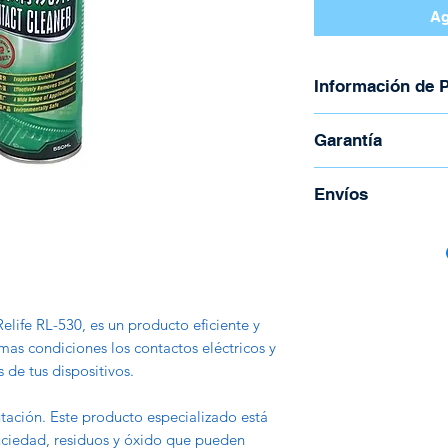
Ag
Información de 
Marca: Relife
Garantía
Modelo RF-530
Limpiador
Garantía de 30 día
Envíos
Dieléctrico
Se Evapora Ráp
Para coordinar enví
550 ml
Todos los envíos s
Correos de Costa R
Tienen un costo ad
elife RL-530, es un producto eficiente y
peso y la región.
as condiciones los contactos eléctricos y
s de tus dispositivos.
tación. Este producto especializado está
uciedad, residuos y óxido que pueden