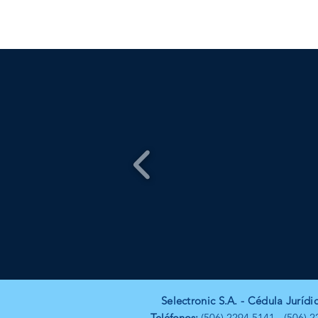
Selectronic S.A. -
Cédula Jurídi
Teléfonos:
(506) 2294 5141 - (506) 