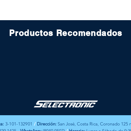
Productos Recomendados
ca:
3-101-132901
/
Dirección:
San José, Costa Rica, Coronado 125 m
2229 1425 -
WhatsApp:
(8940 9507)
/
Horario:
Lunes a Sábado de 9:3