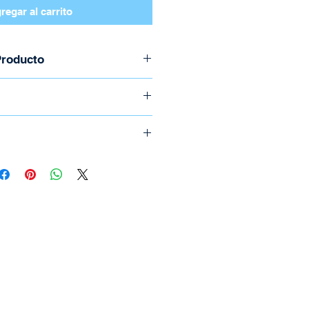
regar al carrito
Producto
s
ido
o llame al (506) 2294-5141
e realizan por medio de
ica.
icional el cual depende del