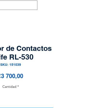
r de Contactos
ife RL-530
SKU: 151039
Precio
3 700,00
Cantidad
*