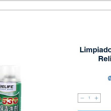
Limpiado
Rel
₡