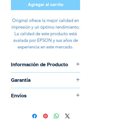
Agregar al carrito
Original ofrece la mejor calidad en
impresión y un óptimo rendimiento.
La calidad de este producto está
avalada por EPSON y sus años de
experiencia en este mercado.
Información de Producto
Descripción del producto
Garantía
Epson ERC 38B - cinta de
impresión
Garantía de 30 días
Envíos
Tipo de consumible Cinta de
impresión
Para coordinar envío llame al
Tecnología de impresión
(506) 2294-5141
Matriz de puntos
Todos los envíos se realizan por
Color de impresión Negro
medio de Correos de Costa Rica.