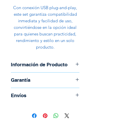
Con conexión USB plug-and-play,
este set garantiza compatibilidad
inmediata y facilidad de uso,
convirtiéndose en la opción ideal
para quienes buscan practicidad,
rendimiento y estilo en un solo
producto.
Información de Producto
Marca: Nova
Garantía
Modelo: KB5982U0001C
Combo 3 en 1 Alámbrico
Garantía de 30 días
Envíos
Mouse Óptico: 1200 DPI
Teclado USB en Español
Para coordinar envío llame al
Headset con bocinas de 40
(506) 2294-5141
mm y control de volumen
Todos los envíos se realizan por
Conectividad: USB en los tres
medio de Correos de Costa Rica.