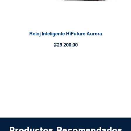
Reloj Inteligente HiFuture Aurora
Precio
₡29 200,00
Productos Recomendados