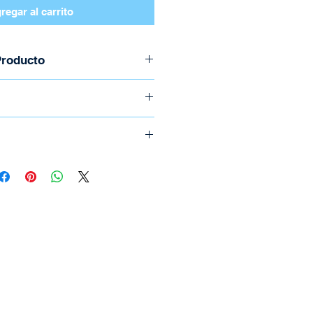
regar al carrito
Producto
Note KB860L-SP
ecánicos: Rojo
s
spañol
o llame al (506) 2294-5141
sting
e realizan por medio de
/ USB Tipo-C
ica.
B
icional el cual depende del
s