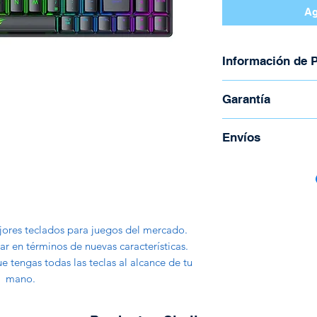
Ag
Información de 
Marca: Havit
Garantía
Modelo: Game 
Interruptores M
Garantía de 30 día
Envíos
Distribución: E
69 Teclas (60%)
Para coordinar enví
Teclas Anti Gho
Todos los envíos s
Conector: USB 
Correos de Costa R
Iluminación RG
Tienen un costo ad
Cable 1.5 metro
jores teclados para juegos del mercado.
peso y la región.
r en términos de nuevas características.
 tengas todas las teclas al alcance de tu
mano.