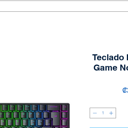
Teclado 
Game N
₡