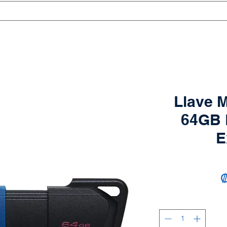
Llave 
64GB 
E
₡