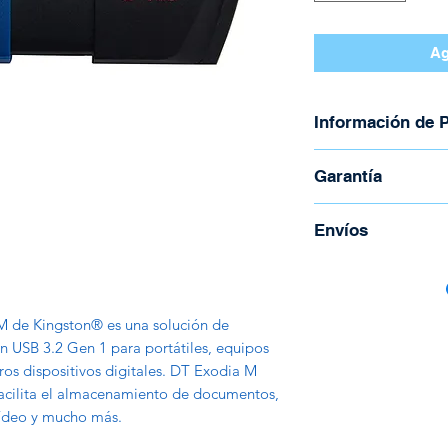
Ag
Información de 
Marca: Kingsto
Garantía
Modelo: DataTr
Capacidad: 64
Garantía de 30 día
Envíos
Velocidad: USB
Dimensiones: 6
Para coordinar enví
Windows® 11/10, 
Todos los envíos s
4.4.x +), Chro
Correos de Costa R
 de Kingston® es una solución de
Tienen un costo ad
 USB 3.2 Gen 1 para portátiles, equipos
peso y la región.
os dispositivos digitales. DT Exodia M
 facilita el almacenamiento de documentos,
vídeo y mucho más.