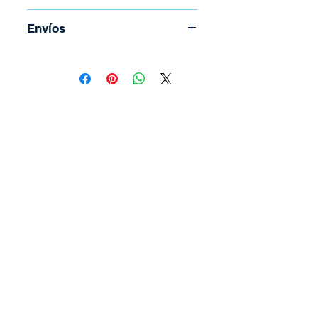
Compatible con Clones
Garantía de 30 días
Envíos
Sistema de fijación: Rosca
Para coordinar envío llame al
(506) 2294-5141
Todos los envíos se realizan por
medio de Correos de Costa Rica.
Tienen un costo adicional el cual
depende del peso y la región.