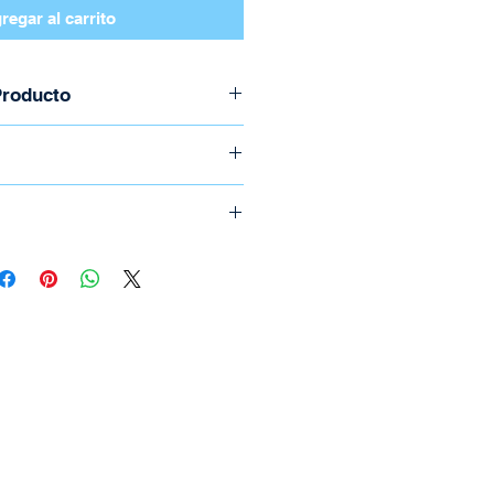
regar al carrito
Producto
n el fabricante:
7 6627
 Epson Stylus T22, T25, TX120,
o llame al (506) 2294-5141
,135, 235W, 420W, 430W, Office
 realizan por medio de
ica.
icional el cuál depende del