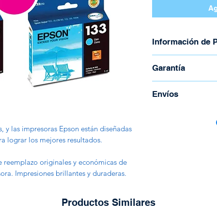
Ag
Información de 
Marca: Epson
Garantía
Código: 133
Capacidad: 5ml
Garantía directa co
Envíos
Color Magenta
Costa Rica - 800 37
Compatibilidad:
Para coordinar enví
123,125,130,133
es, y las impresoras Epson están diseñadas
TX320F
Todos los envós se
ra lograr los mejores resultados.
Correos de Costa R
Tienen un costo ad
de reemplazo originales y económicas de
peso y la región.
ra. Impresiones brillantes y duraderas.
Productos Similares