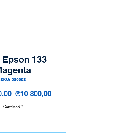
a Epson 133
agenta
SKU: 080093
Precio
Precio
0,00 
₡10 800,00
de
Cantidad
*
oferta