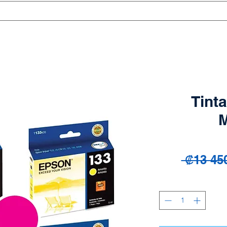
Tint
M
 ₡13 45