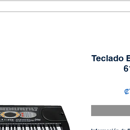
Teclado E
6
₡