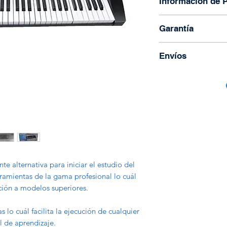
Información de 
Control de Vol
Garantía
Ritmos
Triada/Acorde/
Garantìa de 30 día
Envíos
zación/Fill-in 1
Metrónomo
Para coordinar enví
Control de Te
Todos los envíos s
Programación d
Correos de Costa R
Vibrato
Tienen un costo ad
Trasporte de Es
peso y la región.
División del Te
Emulacion
Ensamble
te alternativa para iniciar el estudio del
Music Player: (U
ramientas de la gama profesional lo cuál
Conector
ición a modelos superiores.
Entrada de Aud
Alimentación El
s lo cuál facilita la ejecución de cualquier
incluidas)
l de aprendizaje.