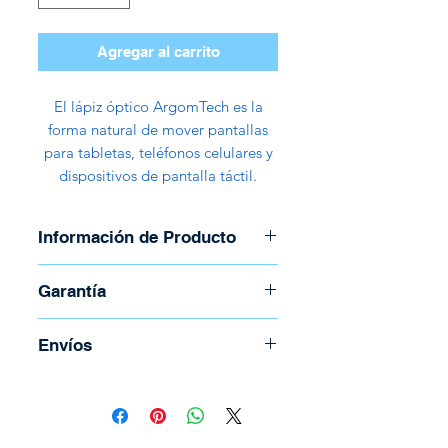
Agregar al carrito
El lápiz óptico ArgomTech es la
forma natural de mover pantallas
para tabletas, teléfonos celulares y
dispositivos de pantalla táctil.
Información de Producto
Marca: Argom Tech
Garantía
Modelo: ARG-0211B
Lápiz Capacitivo
Garantía de 30 días
Envíos
Para uso en Tablet o Celular
Preciso
Para coordinar envío llame al
(506) 2294-5141
Todos los envíos se realizan por