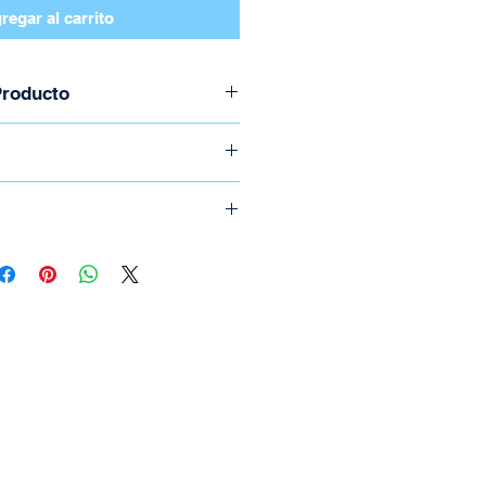
regar al carrito
Producto
zo para Tenor
s
m
o llame al (506) 2294-5141
e realizan por medio de
ica.
icional el cual depende del