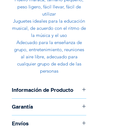
peso ligero, fácil llevar, fácil de
utilizar
Juguetes ideales para la educación
musical, de acuerdo con el ritmo de
la música y el uso
Adecuado para la enseñanza de
grupo, entretenimiento, reuniones
al aire libre, adecuado para
cualquier grupo de edad de las
personas
Información de Producto
• Material: Plástico
Garantía
• Colores: Rojo, Amarillo, Azul,
Púrpura y Verde
Garantía de 30 días
Envíos
• Percusión Menor
• Estimulación Musical
Para coordinar envío llame al