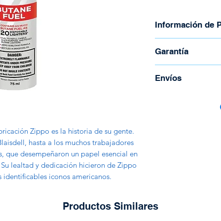
Información de 
Marca: Zippo
Garantía
Cantidad: 75ml
Para usar con c
Garantía inmediata
Envíos
de velas, encend
exteriores.
Para coordinar enví
Para usar con 
Todos los envíos s
sopletes de but
Correos de Costa R
Hecho en USA
ricación Zippo es la historia de su gente.
Tienen un costo ad
aisdell, hasta a los muchos trabajadores
peso y la región.
tas, que desempeñaron un papel esencial en
. Su lealtad y dedicación hicieron de Zippo
 identificables iconos americanos.
Productos Similares