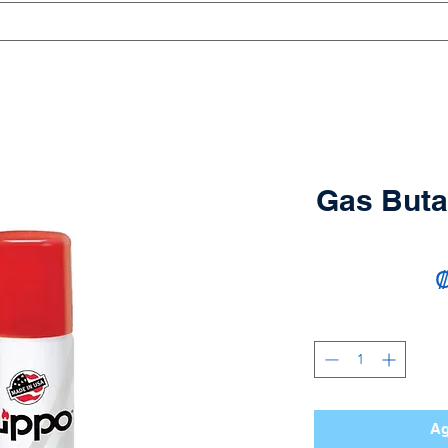
Gas Buta
₡
Ag