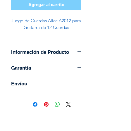
Agregar al carrito
Juego de Cuerdas Alice A2012 para
Guitarra de 12 Cuerdas
Información de Producto
Marca: Alice
Garantía
Modelo: A2021
Instrumento: Guitarra 12
Garantía de 30 días
Envíos
Cuerdas
Aleación de cobre con
Para coordinar envío llame al
revestimiento de acero
(506) 2294-5141
inoxidable
Todos los envíos se realizan por
Revestimiento antioxidante
medio de Correos de Costa Rica.
patentado
Tienen un costo adicional el cual
Extremo de bola niquelado
depende del peso y la región.