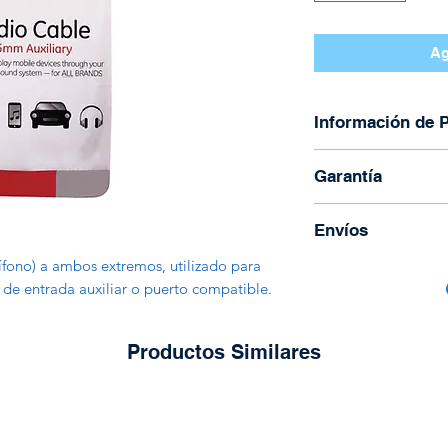
Ag
Información de 
Marca: General E
Garantía
Modelo: 34494
Cable de 3.5 m
Garantía de 30 día
Envíos
Longitud: 3.6 m
Estéreo
fono) a ambos extremos, utilizado para
Para coordinar enví
 de entrada auxiliar o puerto compatible.
Todos los envíos s
Correos de Costa R
Tienen un costo ad
Productos Similares
peso y la región.