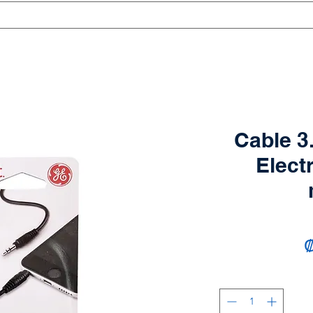
Cable 3
Elect
₡