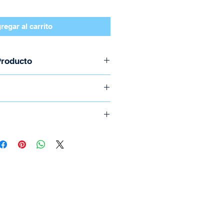
regar al carrito
Producto
lectric
m a 3.5 mm macho
s
etros
o llame al (506) 2294-5141
e realizan por medio de
ica.
icional el cual depende del