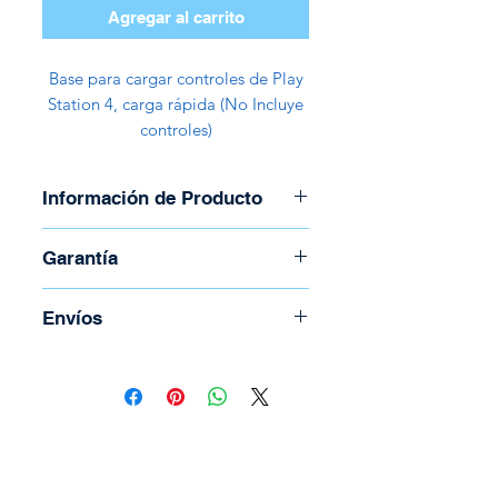
Agregar al carrito
Base para cargar controles de Play
Station 4, carga rápida (No Incluye
controles)
Información de Producto
Garantía
Garantía de 30 días
Envíos
Para coordinar envío llame al
(506) 2294-5141
Todos los envíos se realizan por
medio de Correos de Costa Rica.
Tienen un costo adicional el cual
depende del peso y la región.