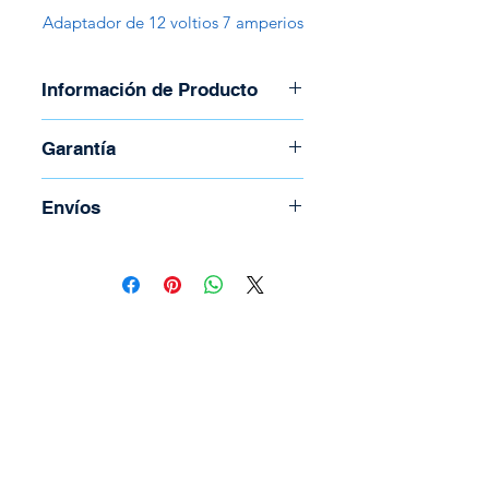
Adaptador de 12 voltios 7 amperios
Información de Producto
Marca: Miyako
Garantía
Voltaje: 12V
Amperaje: 7 Amperios
Garantía de 30 días
Envíos
Polaridad: Positivo al centro
LED Indicador
Para coordinar envío llame al
(506) 2294-5141
Todos los envíos se realizan por
medio de Correos de Costa Rica.
Tienen un costo adicional el cual
depende del peso y la región.