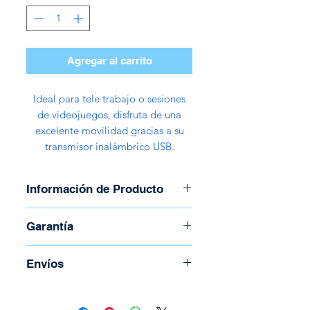
Agregar al carrito
Ideal para tele trabajo o sesiones
de videojuegos, disfruta de una
excelente movilidad gracias a su
transmisor inalámbrico USB.
Información de Producto
Marca: Havit (Game Note
Garantía
Series)
Modelo: Fuxi-H1
Garantía de 30 días
Envíos
Tipo de Señal: Bluetooth y
2.4GHz
Para coordinar envío llame al
Conector: USB
(506) 2294-5141