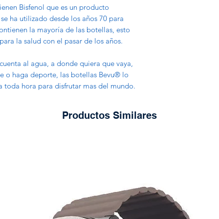
• Es de larga durabi
tienen
Bisfenol que es un producto
corrosión.
 se ha utilizado desde los años 70 para
• Acabado de goma 
ontienen la mayoría de las botellas, esto
• Mantiene su hidr
ara la salud con el pasar de los años.
• Resistente.
• Enchapado de c
cuenta al agua, a donde quiera que vaya,
je o haga deporte, las botellas Bevu® lo
a toda hora para disfrutar mas del mundo.
Productos Similares