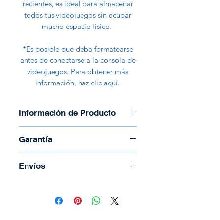
recientes, es ideal para almacenar
todos tus videojuegos sin ocupar
mucho espacio físico.
*Es posible que deba formatearse
antes de conectarse a la consola de
videojuegos. Para obtener más
información, haz clic
aquí
.
Información de Producto
Marca: Adata
Garantía
Modelo: SC610
Dimensiones: 67,3 x 23,5 x 10,2
Garantía de 30 días
Envíos
mm
Peso: 13 gramos
Para coordinar envío llame al
Interfaz: USB 3.2 Gen2 (USB
(506) 2294-5141
10Gbps)1 (retrocompatible
Todos los envíos se realizan por
con USB 3.2 Gen1, USB 2.0 )