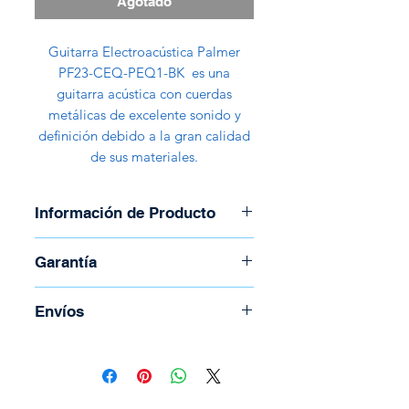
Agotado
Guitarra Electroacústica Palmer
PF23-CEQ-PEQ1-BK es una
guitarra acústica con cuerdas
metálicas de excelente sonido y
definición debido a la gran calidad
de sus materiales.
Información de Producto
Marca: Palmer
Garantía
Modelo: PF23-CEQ-PEQ1-BK
Color: Negro
Garantía de 30 días (No cubre las
Envíos
Estilo: Folk
Cuerdas)
20 Trastes
Para coordinar envío llame al
Pastilla: Palmer
(506) 2294-5141
Caja: Caoba laminada
Todos los envíos se realizan por
Mástil: Caoba