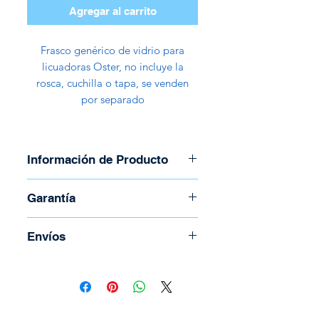
Agregar al carrito
Frasco genérico de vidrio para
licuadoras Oster, no incluye la
rosca, cuchilla o tapa, se venden
por separado
Información de Producto
Material: Vidrio
Garantía
Genérico
Capacidad de 1,25 litros
Garantía inmediata por defecto
Envíos
Indicadores de medidas que
de fábrica
permiten llenar con precisión
Para coordinar envío llame al
Compatible con casi todas las
(506) 2294-5141
licuadoras Oster®, excepto las
Todos los envíos se realizan por
líneas de licuadoras Oster®
medio de Correos de Costa Rica.