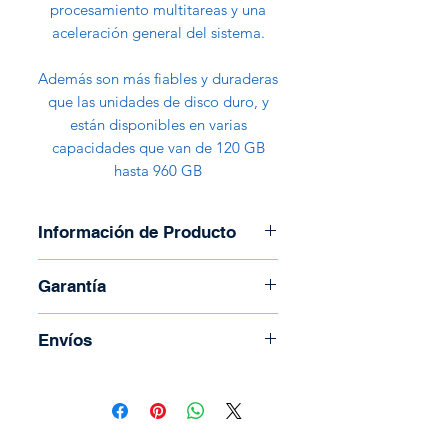
procesamiento multitareas y una
aceleración general del sistema.
Además son más fiables y duraderas
que las unidades de disco duro, y
están disponibles en varias
capacidades que van de 120 GB
hasta 960 GB
Información de Producto
Marca: Kingston
Garantía
Modelo: A400
Capacidad: 240GB
Garantía de 30 días
Envíos
Factor de Forma: 2.5 Pulgadas
Lectura: 500MB/s
Para coordinar envío llame al
Escritura: 350MB/s
(506) 2294-5141
NAND: 3D
Todos los envíos se realizan por
Vida Útil: 1 millón de horas