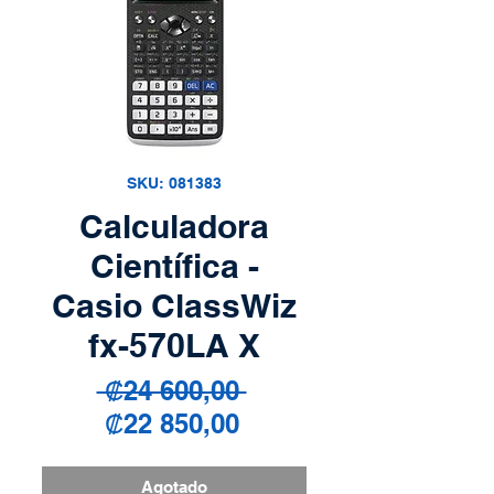
SKU: 081383
Calculadora
Científica -
Casio ClassWiz
fx-570LA X
Precio
 ₡24 600,00 
Precio
₡22 850,00
de
oferta
Agotado