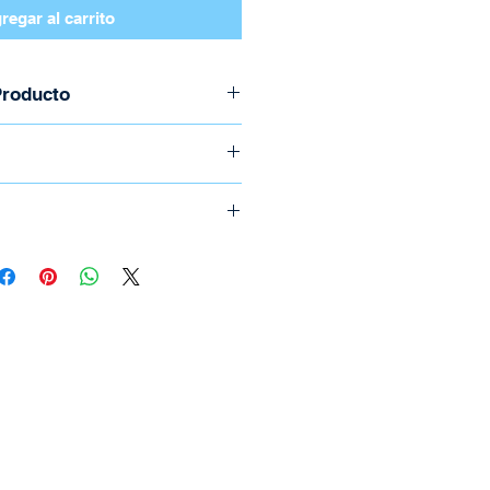
regar al carrito
Producto
C063N096
s
o llame al (506) 2294-5141
sal
e realizan por medio de
ica.
icional el cual depende del