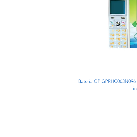
Batería GP GPRHC063N096 N
i