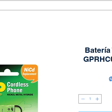
Batería
GPRHC0
₡